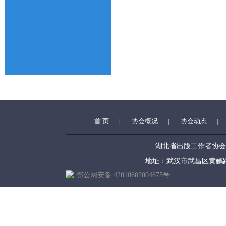
首 页
协会概况
协会动态
|
|
|
湖北省出版工作者协会 (www.h
地址：武汉市武昌区黄鹂路39号 
鄂公网安备 42010602004675号