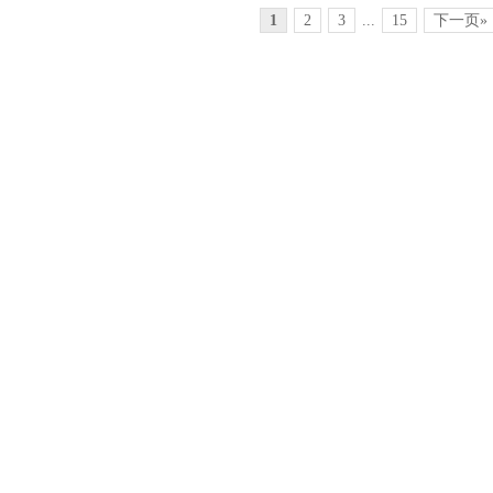
1
2
3
...
15
下一页»