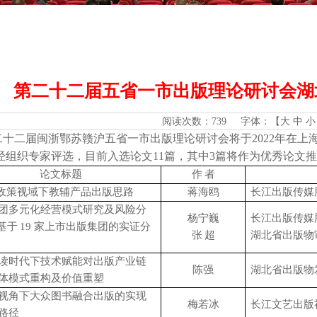
第二十二届五省一市出版理论研讨会湖
阅读次数：
739 字体：【
大
中
小
2
022
二十二届闽浙鄂苏赣沪五省一市出版理论研讨会将于
年在上
1
1
3
经组织专家评选，目前入选论文
篇，其中
篇将作为优秀论文推
论文标题
作
者
”政策视域下教辅产品出版思路
蒋海鸥
长江出版传媒
团多元化经营模式研究及风险分
杨宁巍
长江出版传媒
19
基于
家上市出版集团的实证分
张
超
湖北省出版物
读时代下技术赋能对出版产业链
陈强
湖北省出版物
体模式重构及价值重塑
视角下大众图书融合出版的实现
梅若冰
长江文艺出版
路径