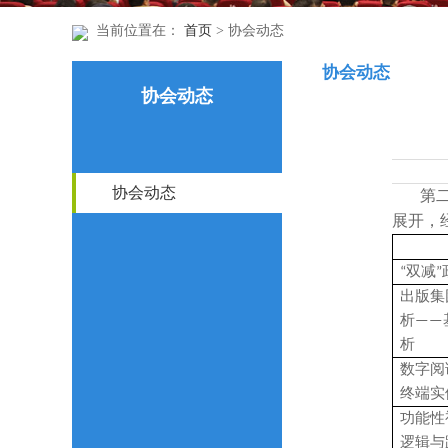
当前位置在：
首页
> 协会动态
协会动态
协会动态
协会动态
第
展开，
“双减
出版集
析
——
析
数字阅
终端实
功能性
逻辑与