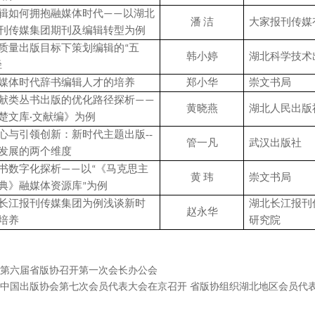
辑如何拥抱融媒体时代
——以湖北
潘
洁
大家报刊传媒
刊传媒集团期刊及编辑转型为例
质量出版目标下策划编辑的
“五
韩小婷
湖北科学技术
径
媒体时代辞书编辑人才的培养
郑小华
崇文书局
献类丛书出版的优化路径探析
——
黄晓燕
湖北人民出版
楚文库·文献编》为例
--
心与引领创新：新时代主题出版
管一凡
武汉出版社
发展的两个维度
书数字化探析
——以“《马克思主
黄
玮
崇文书局
典》融媒体资源库”为例
长江报刊传媒集团为例浅谈新时
湖北长江报刊
赵永华
培养
研究院
第六届省版协召开第一次会长办公会
中国出版协会第七次会员代表大会在京召开 省版协组织湖北地区会员代