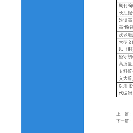
期刊编
长江报
浅谈高
高”路
浅谈融
大型文
以《荆
坚守初
高质量
专科辞
义大辞
以湖北
代编辑
上一篇：
下一篇：